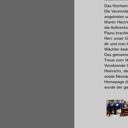
Das Hochamt 
Die Vereinsfa
angetreten u
Martin Heinr
die Aufmerks
Piano bracht
Herr unser G
dir und zum 
Wächter beda
Das gemeinsa
Treue zum Ve
Vorsitzende 
Heinrichs, 
sowie Neusän
Homepage des
wurde der ge