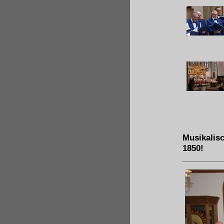
Musikalis
1850!