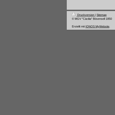
Druckversion
|
Sitemap
© MGV "Cäcilia" Bösensell 1850
Erstellt mit
IONOS MyWebsite
.