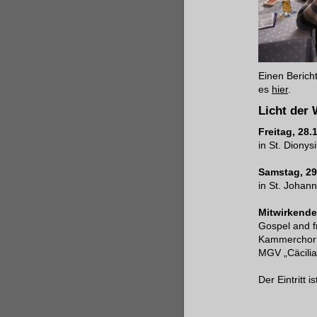
Einen Berich
es
hier
.
Licht der
Freitag, 28
in St. Dionys
Samstag, 29
in St. Johann
Mitwirkende
Gospel and f
Kammerchor
MGV „Cäcilia
Der Eintritt ist