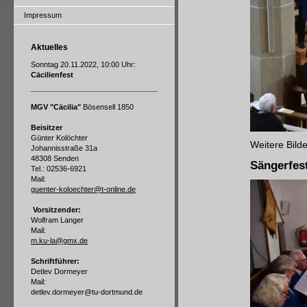
Impressum
Aktuelles
Sonntag 20.11.2022, 10:00 Uhr:
Cäcilienfest
MGV "Cäcilia"
Bösensell 1850
Beisitzer
Günter Kolöchter
Weitere Bild
Johannisstraße 31a
48308 Senden
Sängerfes
Tel.: 02536-6921
Mail:
guenter-koloechter@t-online.de
Vorsitzender:
Wolfram Langer
Mail:
m.ku-la@gmx.de
Schriftführer:
Detlev Dormeyer
Mail:
detlev.dormeyer@tu-dortmund.de