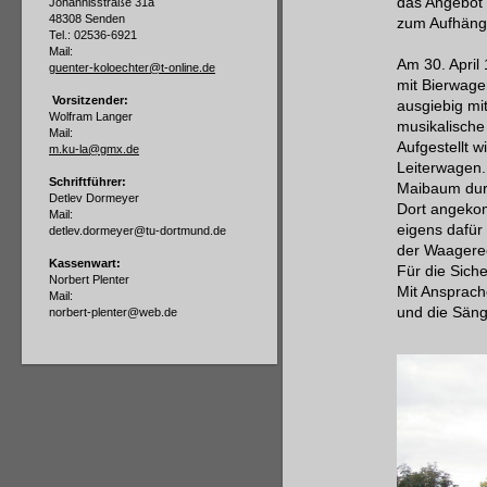
das Angebot
Johannisstraße 31a
48308 Senden
zum Aufhäng
Tel.: 02536-6921
Mail:
Am 30. April
guenter-koloechter@t-online.de
mit Bierwage
Vorsitzender:
ausgiebig mi
Wolfram Langer
musikalische
Mail:
Aufgestellt 
m.ku-la@gmx.de
Leiterwagen.
Schriftführer:
Maibaum durc
Detlev Dormeyer
Dort angekom
Mail:
eigens dafür 
detlev.dormeyer@tu-dortmund.de
der Waagerec
Kassenwart:
Für die Siche
Norbert Plenter
Mit Ansprach
Mail:
und die Säng
norbert-plenter@web.de