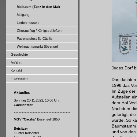
Maibaum (Tanz in den Mai)
Maigang
Lindenmessen
Chorausflug / Königsschießen
Patronatsfest St. Cäcilia
Weihnachtsmarkt Bösensell
Geschichte
Anfahrt
Jedes Dorf b
Kontakt
Impressum
Das dachten 
1998 das Vor
Im Zuge der 
Aktuelles
Aufstellen e
Sonntag 20.11.2022, 10:00 Uhr:
dem Hof Vedd
Cäcilienfest
Nachdem die 
gefertigt, d
MGV "Cäcilia"
Bösensell 1850
wurde. So ka
Baumstamm wu
Beisitzer
und von den 
Günter Kolöchter