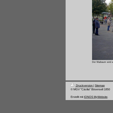
Der Maibaum wird 
Druckversion
|
Sitemap
© MGV "Cäcilia" Bösensell 1850
Erstellt mit
IONOS MyWebsite
.