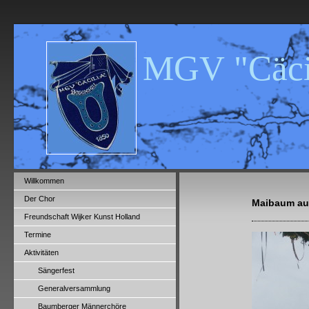
MGV "Cäcil
Willkommen
Der Chor
Maibaum auf
Freundschaft Wijker Kunst Holland
Termine
Aktivitäten
Sängerfest
Generalversammlung
Baumberger Männerchöre