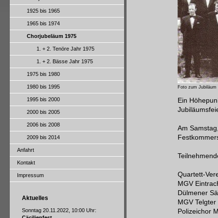
1925 bis 1965
1965 bis 1974
Chorjubeläum 1975
1. + 2. Tenöre Jahr 1975
1. + 2. Bässe Jahr 1975
1975 bis 1980
1980 bis 1995
Foto zum Jubiläum
1995 bis 2000
Ein Höhepunk
Jubiläumsfei
2000 bis 2005
2006 bis 2008
Am Samstag, 
Festkommers 
2009 bis 2014
Anfahrt
Teilnehmend
Kontakt
Quartett-Ver
Impressum
MGV Eintrac
Dülmener Sä
Aktuelles
MGV Telgter 
Sonntag 20.11.2022, 10:00 Uhr:
Polizeichor 
Cäcilienfest