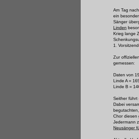
Am Tag nach 
ein besonder
Sänger über
Linden
besond
Krieg lange Z
Schenkungsur
1. Vorsitzen
Zur offiziel
gemessen:
Daten von 1
Linde A = 16
Linde B = 1
Seither führt
Dabei versa
begutachten,
Chor diesen
Jedermann zu
Neusänger fü