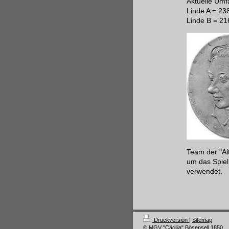
Aktuelle Umf
Linde A = 23
Linde B = 2
Team der "Al
um das Spiel
verwendet.
Druckversion
|
Sitemap
© MGV "Cäcilia" Bösensell 1850