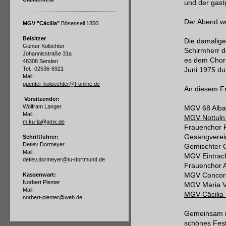
und der gast
Der Abend wu
MGV "Cäcilia"
Bösensell 1850
Beisitzer
Die damalige
Günter Kolöchter
Schirmherr d
Johannisstraße 31a
es dem Chor 
48308 Senden
Tel.: 02536-6921
Juni 1975 du
Mail:
guenter-koloechter@t-online.de
An diesem Fr
Vorsitzender:
Wolfram Langer
MGV 68 Alba
Mail:
MGV Nottuln
m.ku-la@gmx.de
Frauenchor 
Gesangverein
Schriftführer:
Detlev Dormeyer
Gemischter 
Mail:
MGV Eintrac
detlev.dormeyer@tu-dortmund.de
Frauenchor 
Kassenwart:
MGV Concord
Norbert Plenter
MGV Maria V
Mail:
MGV Cäcilia
norbert-plenter@web.de
Gemeinsam mi
schönes Fest